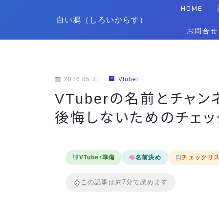
HOME
白い鴉（しろいからす）
お問合せ
2026.05.31
Vtuber
VTuberの名前とチャン
後悔しないためのチェッ
VTuber準備
名前決め
チェックリ
この記事は約7分で読めます