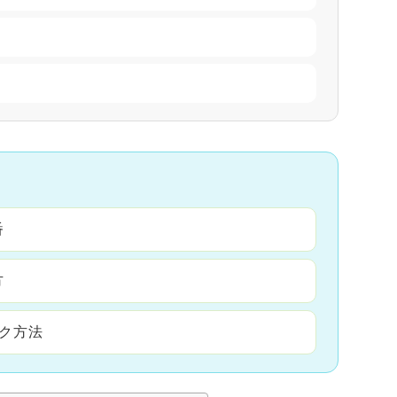
番
方
ック方法