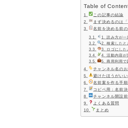
Table of Conten
この記事の結論
まず決めるのは「
名前を決める前の
1. 読み方が
2. 検索した
3. ロゴにし
4. 活動内容
5. 商用利用
チャンネル名のお
避けたほうがいい
名前案を作る手順
コピペ用：名前決
チャンネル開設前
よくある質問
まとめ