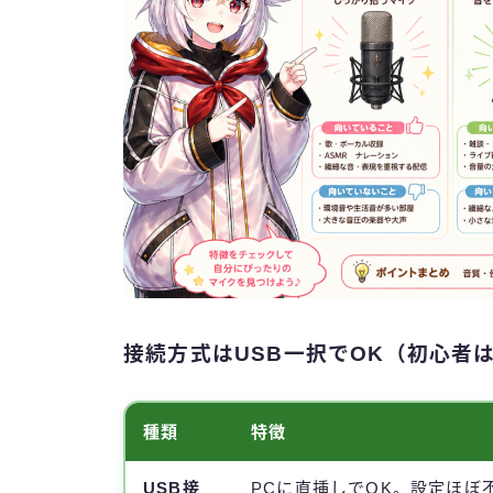
接続方式はUSB一択でOK（初心者
種類
特徴
USB接
PCに直挿しでOK。設定ほぼ