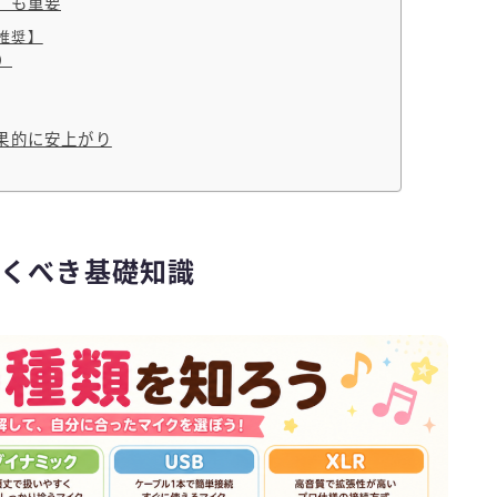
」も重要
【推奨】
円）
果的に安上がり
くべき基礎知識