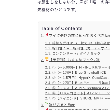
は顔出しをしない分、声が「唯一の存
先機材のひとつです。
Table of Contents
マイク選びの前に知っておくべき基
接続方式はUSB一択でOK（初心者
指向性：単一指向性（カーディオイ
コンデンサー vs ダイナミック
【予算別】おすすめマイク7選
①【〜5,000円】FIFINE K678
②【〜1万円】Blue Snowball 
③【〜1.5万円】HyperX QuadCa
④【〜2万円】Blue Yeti ── 長
⑤【〜3万円】Audio-Technica 
⑥【XLR入門セット】AT2020 + Focu
⑦【ハイエンド】SHURE MV7+ 
選び方まとめ表