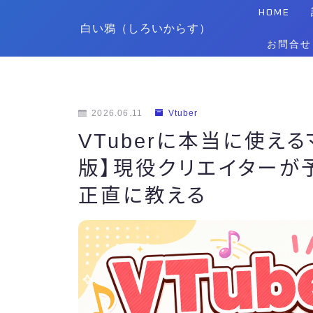
HOME
白い鴉（しろいからす）
お問合せ
2026.06.11
Vtuber
VTuberに本当に使える
版】現役クリエイターが
正直に教える