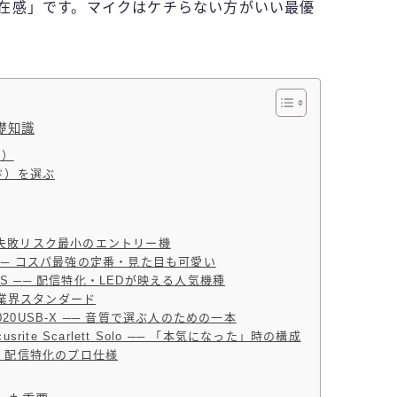
在感」です。マイクはケチらない方がいい最優
礎知識
は）
ド）を選ぶ
 ── 失敗リスク最小のエントリー機
iCE ── コスパ最強の定番・見た目も可愛い
st S ── 配信特化・LEDが映える人気機種
年の業界スタンダード
AT2020USB-X ── 音質で選ぶ人のための一本
srite Scarlett Solo ── 「本気になった」時の構成
── 配信特化のプロ仕様