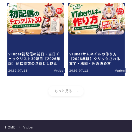
VTuber初配信の前日・当日チ
VTuberサムネイルの作り方
ェックリスト30項目【2026年
【2026年版】クリックされる
版】配信直前の見落とし防止
文字・構図・色の決め方
2026.07.13
Vtuber
2026.07.12
Vtuber
もっと見る
HOME
Vtuber
＞