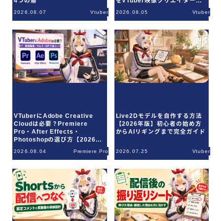
4つの層
をVTuber映像クリエイターが
解説
ご利用規約
2026.08.07
Vtuber
2026.08.05
Vtuber
Q＆A
お問合せ
VTuberにAdobe Creative
Live2Dモデルを自作する方法
Cloudは必要？Premiere
【2026年版】初心者の始め方
Pro・After Effects・
からAIリギングまで完全ガイド
Photoshopの選び方【2026年
版】
2026.08.04
Premiere Pro
2026.07.25
Vtuber