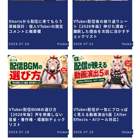
Shortsから配信に来てもらう
VTuber配信後の振り返りシー
導線設計｜個人VTuberの固定
ト【2026年版】伸びた理由・
コメントと概要欄
離脱した理由を次回に活かすチ
ェックリスト
2026.07.24
Vtuber
2026.07.21
Vtuber
VTuber配信BGMの選び方
VTuber配信が一気にプロっぽ
【2026年版】声を邪魔しない
く見える動画演出5選【After
音量・著作権・場面別チェック
Effects・AIツール対応】
リスト
2026.07.18
Vtuber
2026.07.15
Vtuber