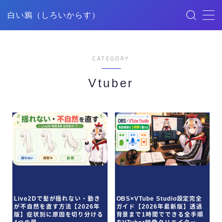
白い鴉（しろいからす）
MENU
CATEGORY
HOME
Vtuber
記事一覧
ごあいさつ
映像制作
デザイン
Live2Dで髪が揺れない・動き
OBS×VTube Studio設定完全
YouTube
が不自然を直す方法【2026年
ガイド【2026年最新版】透過
版】症状別に原因を切り分ける
背景まで1時間でできる全手順