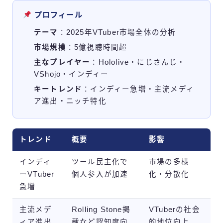
プロフィール
テーマ
：2025年VTuber市場全体の分析
市場規模
：5億視聴時間超
主なプレイヤー
：Hololive・にじさんじ・
VShojo・インディー
キートレンド
：インディー急増・主流メディ
ア進出・ニッチ特化
トレンド
概要
影響
インディ
ツール民主化で
市場の多様
ーVTuber
個人参入が加速
化・分散化
急増
主流メデ
Rolling Stone掲
VTuberの社会
ィア進出
載など認知度向
的地位向上