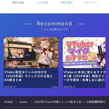
ポストする
シェアする
LINEで送る
URLをコピー
Recommend
こちらの記事もどうぞ
VTuber配信タイトルの付け方
VTuberに本当に使えるマイク
【2026年版】クリックされる型と
め7選【2026年版】現役クリエ
NG例まとめ
ーが予算別・失敗しない選び方
直に教える
2026.06.17
Vtuber
2026.06.11
HOME
Vtuber
2025年VTuber市場トレンド総まとめ——5億視聴時間の
＞
＞