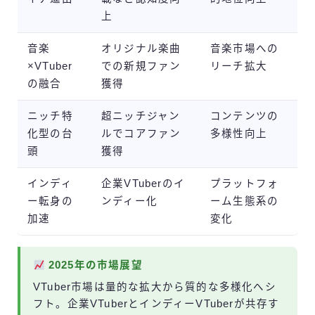
上
音楽
オリジナル楽曲
音楽市場への
×VTuber
での新規ファン
リーチ拡大
の融合
獲得
ニッチ特
超ニッチジャン
コンテンツの
化型の台
ルでコアファン
多様性向上
頭
獲得
インディ
企業VTuberのイ
プラットフォ
ー転身の
ンディー化
ーム生態系の
加速
変化
2025年の市場展望
VTuber市場は量的な拡大から質的な多様化へシ
フト。企業VTuberとインディーVTuberが共存す