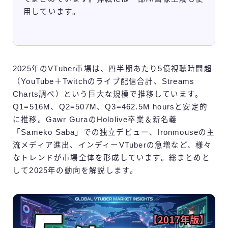
用しています。
ご利用規約
Q＆A
2025年のVTuber市場は、四半期あたり5億視聴時間超
お問合せ
（YouTube＋Twitchのライブ配信合計、Streams
Charts調べ）という巨大な規模で推移しています。
Q1=516M、Q2=507M、Q3=462.5M hoursと安定的
に推移。Gawr GuraのHololive卒業＆新名義
「Sameko Saba」での独立デビュー、Ironmouseの主
流メディア進出、インディーVTuberの急増など、様々
なトレンドが市場全体を形成しています。総まとめと
して2025年の動向を解説します。