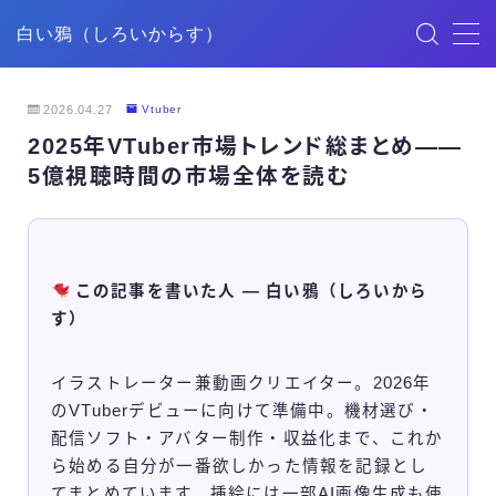
白い鴉（しろいからす）
MENU
2026.04.27
Vtuber
2025年VTuber市場トレンド総まとめ——
HOME
5億視聴時間の市場全体を読む
記事一覧
ごあいさつ
この記事を書いた人 — 白い鴉（しろいから
す）
映像制作
イラストレーター兼動画クリエイター。2026年
デザイン
のVTuberデビューに向けて準備中。機材選び・
配信ソフト・アバター制作・収益化まで、これか
YouTube
ら始める自分が一番欲しかった情報を記録とし
てまとめています。挿絵には一部AI画像生成も使