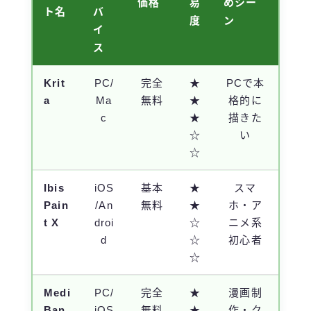
価格
易
めシー
ト名
バ
度
ン
イ
ス
Krit
PC/
完全
★
PCで本
a
Ma
無料
★
格的に
c
★
描きた
☆
い
☆
Ibis
iOS
基本
★
スマ
Pain
/An
無料
★
ホ・ア
t X
droi
☆
ニメ系
d
☆
初心者
☆
Medi
PC/
完全
★
漫画制
Ban
iOS
無料
★
作・ク