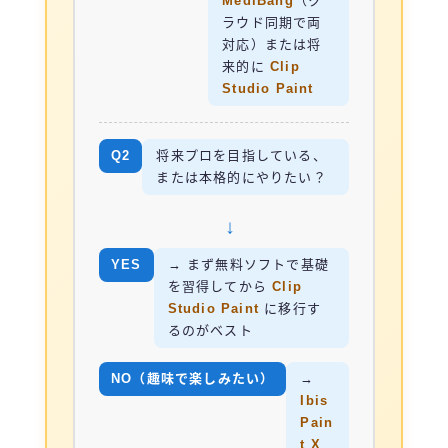
MediBang
（ク
ラウド同期で両
対応）または将
来的に
Clip
Studio Paint
Q2
将来プロを目指している、
または本格的にやりたい？
↓
YES
→ まず無料ソフトで基礎
を習得してから
Clip
Studio Paint
に移行す
るのがベスト
NO（趣味で楽しみたい）
→
Ibis
Pain
t X