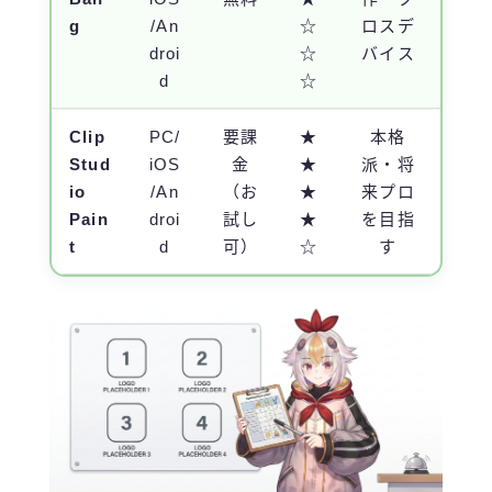
g
/An
☆
ロスデ
droi
☆
バイス
d
☆
Clip
PC/
要課
★
本格
Stud
iOS
金
★
派・将
io
/An
（お
★
来プロ
Pain
droi
試し
★
を目指
t
d
可）
☆
す