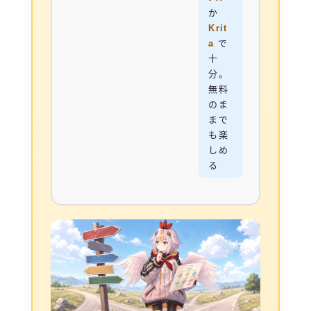
か
Krit
a
で
十
分。
無料
のま
まで
も楽
しめ
る