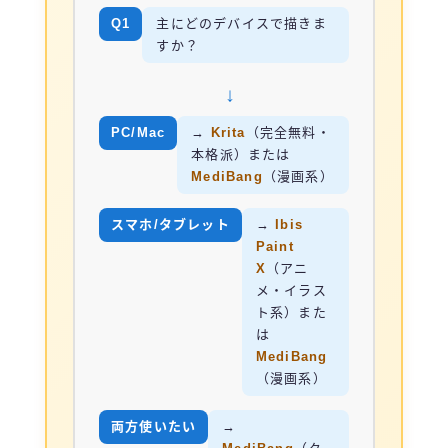
Q1
主にどのデバイスで描きま
すか？
↓
PC/Mac
→
Krita
（完全無料・
本格派）または
MediBang
（漫画系）
スマホ/タブレット
→
Ibis
Paint
X
（アニ
メ・イラス
ト系）また
は
MediBang
（漫画系）
両方使いたい
→