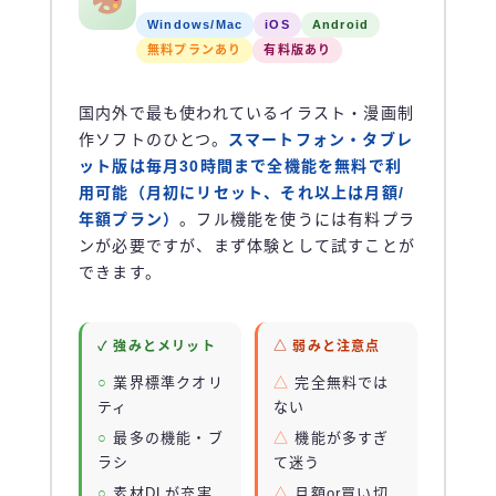
Windows/Mac
iOS
Android
無料プランあり
有料版あり
国内外で最も使われているイラスト・漫画制
作ソフトのひとつ。
スマートフォン・タブレ
ット版は毎月30時間まで全機能を無料で利
用可能（月初にリセット、それ以上は月額/
年額プラン）
。フル機能を使うには有料プラ
ンが必要ですが、まず体験として試すことが
できます。
✓ 強みとメリット
△ 弱みと注意点
業界標準クオリ
完全無料では
ティ
ない
最多の機能・ブ
機能が多すぎ
ラシ
て迷う
素材DLが充実
月額or買い切