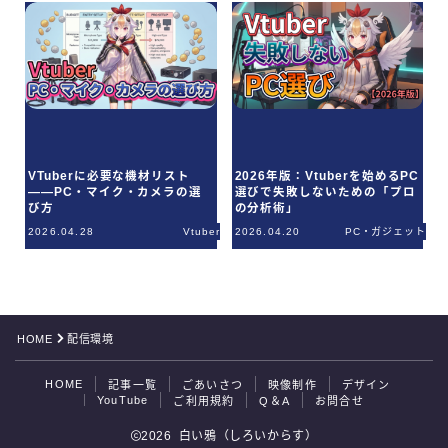
VTuberに必要な機材リスト
2026年版：Vtuberを始めるPC
——PC・マイク・カメラの選
選びで失敗しないための「プロ
び方
の分析術」
2026.04.28
Vtuber
2026.04.20
PC・ガジェット
HOME
配信環境
HOME
記事一覧
ごあいさつ
映像制作
デザイン
YouTube
ご利用規約
Q＆A
お問合せ
2026 白い鴉（しろいからす）