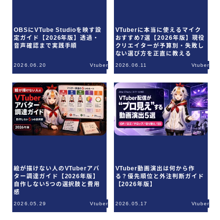
OBSにVTube Studioを映す設
VTuberに本当に使えるマイク
定ガイド【2026年版】透過・
おすすめ7選【2026年版】現役
音声確認まで実践手順
クリエイターが予算別・失敗し
ない選び方を正直に教える
2026.06.20
Vtuber
2026.06.11
Vtuber
絵が描けない人のVTuberアバ
VTuber動画演出は何から作
ター調達ガイド【2026年版】
る？優先順位と外注判断ガイド
自作しない5つの選択肢と費用
【2026年版】
感
2026.05.29
Vtuber
2026.05.17
Vtuber