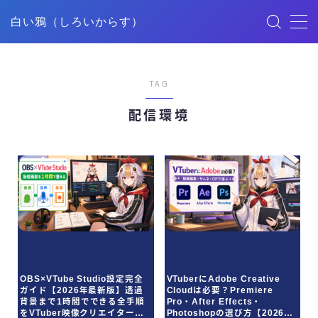
白い鴉（しろいからす）
MENU
TAG
HOME
配信環境
記事一覧
ごあいさつ
映像制作
デザイン
OBS×VTube Studio設定完全
VTuberにAdobe Creative
ガイド【2026年最新版】透過
Cloudは必要？Premiere
YouTube
背景まで1時間でできる全手順
Pro・After Effects・
をVTuber映像クリエイターが
Photoshopの選び方【2026年