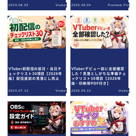
解説
版】
2026.08.05
Vtuber
2026.08.04
Premiere Pro
ご利用規約
Q＆A
お問合せ
VTuber初配信の前日・当日チ
VTuberデビュー前に全部確認
ェックリスト30項目【2026年
した？見落としがちな準備チェ
版】配信直前の見落とし防止
ックリスト30項目【2026年
版・印刷用PDF付き】
2026.07.13
Vtuber
2026.06.22
Vtuber