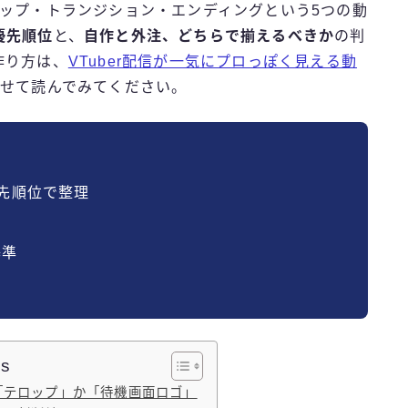
ロップ・トランジション・エンディングという5つの動
優先順位
と、
自作と外注、どちらで揃えるべきか
の判
作り方は、
VTuber配信が一気にプロっぽく見える動
せて読んでみてください。
先順位で整理
基準
ts
「テロップ」か「待機画面ロゴ」