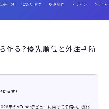
記事一覧
ごあいさつ
映像制作
デザイン
YouTu
何から作る？優先順位と外注判断
いからす）
26年のVTuberデビューに向けて準備中。機材