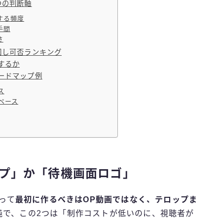
つの判断軸
する頻度
手間
さ
回し可否ランキング
するか
ードマップ例
ス
ペース
ップ」か「待機画面ロゴ」
とって
最初に作るべきはOP動画ではなく、テロップま
純で、この2つは「制作コストが低いのに、視聴者が