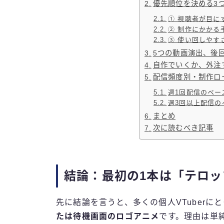
優先順位を決める3
① 視聴者が目に
② 制作にかかる
③ 使い回しやす
5つの動画演出、後
自作でいくか、外注
配信頻度別・制作ロ
週1回配信のペー
週3回以上配信の
まとめ
次に読むべき記事
結論：最初の1本は「テロ
先に結論を言うと、多くの個人VTuberに
たは待機画面のロゴアニメ
です。理由は単