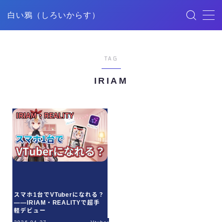
白い鴉（しろいからす）
MENU
TAG
HOME
IRIAM
記事一覧
ごあいさつ
映像制作
デザイン
スマホ1台でVTuberになれる？
——IRIAM・REALITYで超手
YouTube
軽デビュー