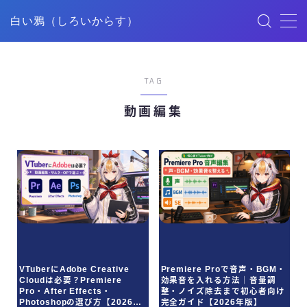
白い鴉（しろいからす）
MENU
TAG
HOME
動画編集
記事一覧
ごあいさつ
映像制作
デザイン
VTuberにAdobe Creative
Premiere Proで音声・BGM・
Cloudは必要？Premiere
効果音を入れる方法｜音量調
YouTube
Pro・After Effects・
整・ノイズ除去まで初心者向け
Photoshopの選び方【2026年
完全ガイド【2026年版】