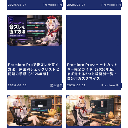
版】
2026.08.04
Premiere Pro
2026.08.04
Premiere Pro
ご利用規約
Q＆A
お問合せ
Premiere Proで音ズレを直す
Premiere Proショートカット
方法｜原因別チェックリストと
キー完全ガイド【2026年版】
同期の手順【2026年版】
まず覚える5つと場面別一覧・
自分用カスタマイズ
2026.08.03
動画編集
2026.08.01
Premiere Pro