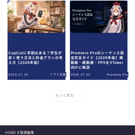
CapCutに学割はある？学生が
Premiere Proのシーケンス設
安く使う方法と料金プランの考
定完全ガイド【2026年版】横
え方【2026年版】
動画・縦動画・FPSをVTuber
向けに解説
2026.07.26
ソフト比較
2026.07.22
Premiere Pro
もっと見る
HOME
動画編集