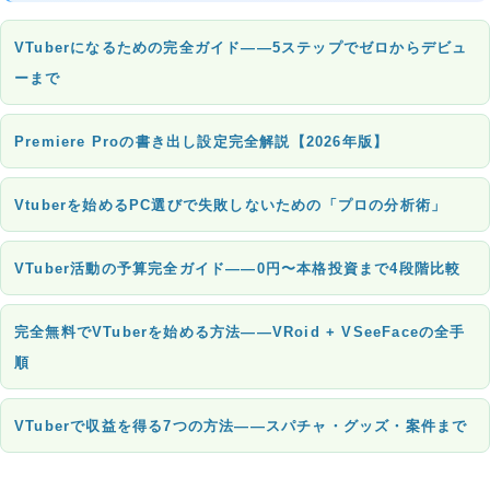
VTuberになるための完全ガイド——5ステップでゼロからデビュ
ーまで
Premiere Proの書き出し設定完全解説【2026年版】
Vtuberを始めるPC選びで失敗しないための「プロの分析術」
VTuber活動の予算完全ガイド——0円〜本格投資まで4段階比較
完全無料でVTuberを始める方法——VRoid + VSeeFaceの全手
順
VTuberで収益を得る7つの方法——スパチャ・グッズ・案件まで