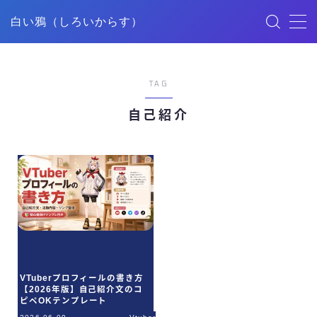
白い鴉（しろいからす）
MENU
TAG
HOME
自己紹介
記事一覧
ごあいさつ
映像制作
デザイン
VTuberプロフィールの書き方
【2026年版】自己紹介文のコ
YouTube
ピペOKテンプレート