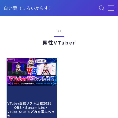
白い鴉（しろいからす）
MENU
TAG
HOME
男性VTuber
記事一覧
ごあいさつ
映像制作
デザイン
VTuber配信ソフト比較2025
——OBS・Streamlabs・
YouTube
VTube Studio どれを選ぶべき
か