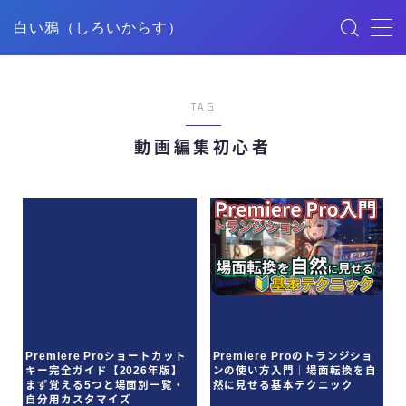
白い鴉（しろいからす）
MENU
TAG
HOME
動画編集初心者
記事一覧
ごあいさつ
映像制作
デザイン
Premiere Proショートカット
Premiere Proのトランジショ
キー完全ガイド【2026年版】
ンの使い方入門｜場面転換を自
YouTube
まず覚える5つと場面別一覧・
然に見せる基本テクニック
自分用カスタマイズ