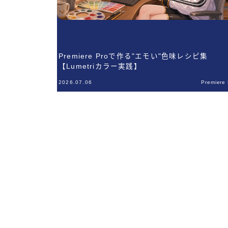
Premiere Proで作る"エモい"色味レシピ集
【Lumetriカラー実践】
2026.07.06
Premiere